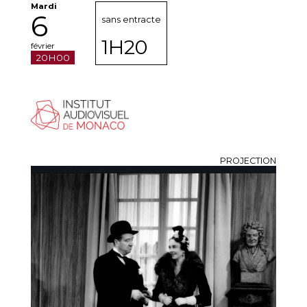
Mardi
6
sans entracte
1H20
février
20H00
PROJECTION