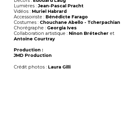
Décors :
Edouard Laug
Lumières :
Jean-Pascal Pracht
Vidéos :
Muriel Habrard
Accessoiriste :
Bénédicte Farago
Costumes :
Chouchane Abello - Tcherpachian
Chorégraphe :
Georgia Ives
Collaboration artistique :
Ninon Brétecher
et
Antoine Courtray
Production :
JMD Production
Crédit photos :
Laura Gilli