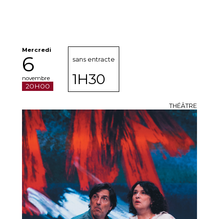
Mercredi
6
sans entracte
1H30
novembre
20H00
THÉÂTRE