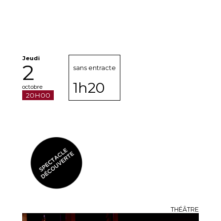
Jeudi
2
sans entracte
1h20
octobre
20H00
THÉÂTRE