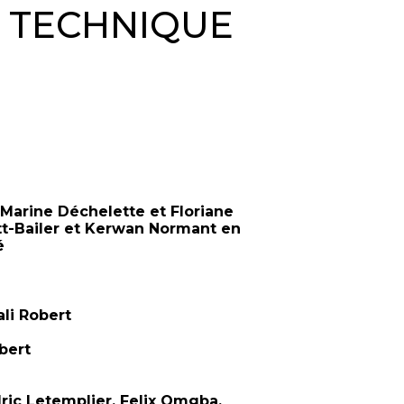
& TECHNIQUE
 Marine Déchelette et Floriane
t-Bailer et Kerwan Normant en
é
li Robert
bert
dric Letemplier, Felix Omgba,