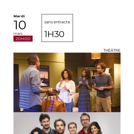
Mardi
10
sans entracte
1H30
mars
20H00
THÉÂTRE