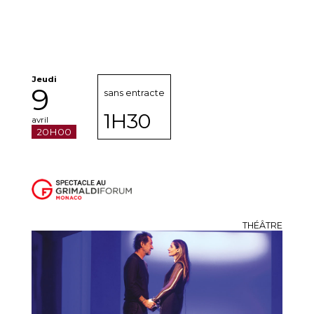
Jeudi
9
sans entracte
1H30
avril
20H00
THÉÂTRE