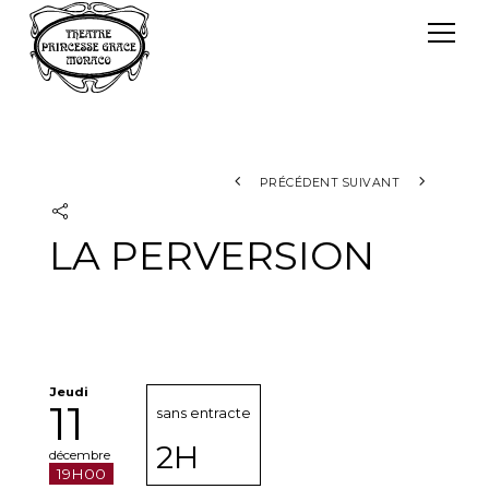
Panneau de gestion des cookies
Le TPG
Théâtre Princesse Grace
L'équipe
PRÉCÉDENT
SUIVANT
LA PERVERSION
Jeudi
11
sans entracte
2H
décembre
19H00