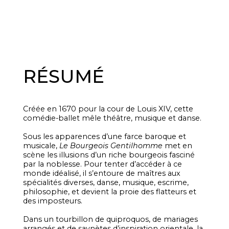
RÉSUMÉ
Créée en 1670 pour la cour de Louis XIV, cette
comédie-ballet mêle théâtre, musique et danse.
Sous les apparences d’une farce baroque et
musicale,
Le Bourgeois Gentilhomme
met en
scène les illusions d’un riche bourgeois fasciné
par la noblesse. Pour tenter d’accéder à ce
monde idéalisé, il s’entoure de maîtres aux
spécialités diverses, danse, musique, escrime,
philosophie, et devient la proie des flatteurs et
des imposteurs.
Dans un tourbillon de quiproquos, de mariages
arrangés et de saynètes d’inspiration orientale, la