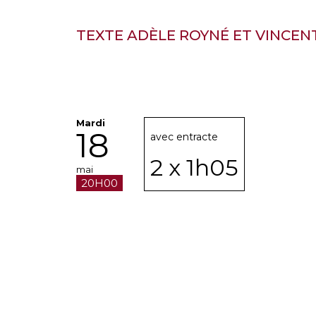
TEXTE ADÈLE ROYNÉ ET VINCEN
Mardi
18
avec entracte
2 x 1h05
mai
20H00