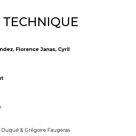
& TECHNIQUE
ndez, Florence Janas, Cyril
nt
e
e Duqué & Grégoire Faugeras