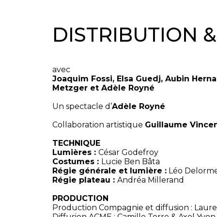
DISTRIBUTION 
avec
Joaquim Fossi, Elsa Guedj, Aubin Herna
Metzger et Adèle Royné
Un spectacle d’
Adèle Royné
Collaboration artistique
Guillaume Vince
TECHNIQUE
Lumières :
César Godefroy
Costumes :
Lucie Ben Bâta
Régie générale et lumière :
Léo Delorm
Régie plateau :
Andréa Millerand
PRODUCTION
Production Compagnie et diffusion : Laur
Diffusion ACME : Camille Torre & Axel Yvon