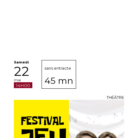
Samedi
22
sans entracte
45 mn
mai
14H00
THÉÂTRE