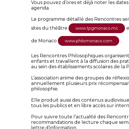
Vous pouvez d’ores et déjà noter les dates
agenda.
Le programme détaillé des Rencontres sera 
sites du théâtre
e
www.tpgmonaco.mc
de Monaco
.
www.philomonaco.com
Les Rencontres Philosophiques organisent
enfants et travaillent à la diffusion des pr
au sein des établissements scolaires de la 
L’association anime des groupes de réflexi
annuellement plusieurs prix récompensant
philosophie.
Elle produit aussi des contenus audiovisue
tous les publics et en libre accès sur intern
Pour suivre toute l’actualité des Rencontr
recommandations de lecture chaque semain
lettre d’information.