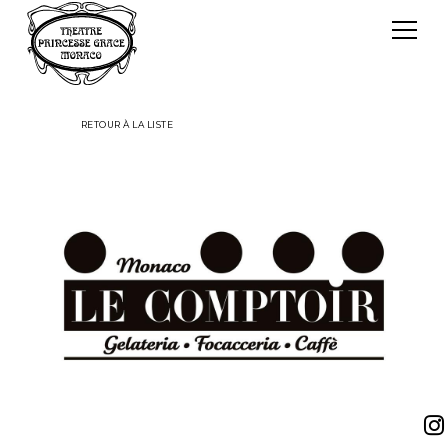
Panneau de gestion des cookies
Le TPG
Théâtre Princesse Grace
RETOUR À LA LISTE
L'équipe