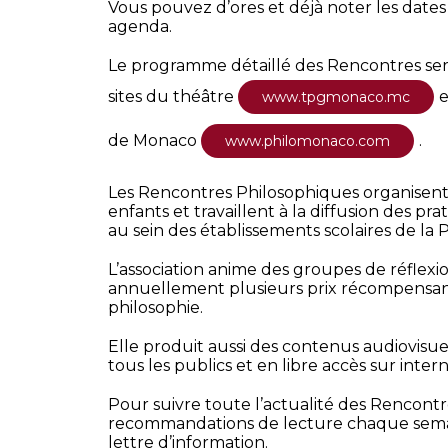
Vous pouvez d’ores et déjà noter les dates
agenda.
Le programme détaillé des Rencontres sera 
sites du théâtre
e
www.tpgmonaco.mc
de Monaco
.
www.philomonaco.com
Les Rencontres Philosophiques organisent
enfants et travaillent à la diffusion des pr
au sein des établissements scolaires de la 
L’association anime des groupes de réflexi
annuellement plusieurs prix récompensant
philosophie.
Elle produit aussi des contenus audiovisue
tous les publics et en libre accès sur intern
Pour suivre toute l’actualité des Rencontr
recommandations de lecture chaque semain
lettre d’information.