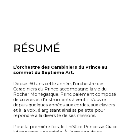
Depuis 60 ans cette année, l’orchestre des
Carabiniers du Prince accompagne la vie du
Rocher Monégasque. Principalement composé
de cuivres et d’instruments à vent, il s’ouvre
depuis quelques années aux cordes, aux claviers
et à la voix, élargissant ainsi sa palette pour
répondre à la diversité de ses missions.
Pour la première fois, le Théâtre Princesse Grace
lui consacre une soirée. À l’occasion de ce
rendez-vous exceptionnel, les musiciens vous
invitent à un voyage musical au cœur du
septième art.
Des chefs-d’œuvre du cinéma italien aux
partitions des répertoires français et américain,
laissez-vous porter par les mélodies les plus
marquantes du grand écran. Une parenthèse
enchantée à l’approche des fêtes de fin d’année.
TARIF UNIQUE : 40€ / TARIF MOINS
DE 25 ANS : 25€