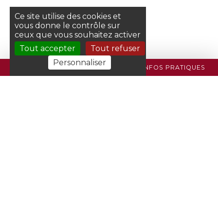
Ce site utilise des cookies et
vous donne le contrôle sur
ceux que vous souhaitez activer
Tout accepter
Tout refuser
Personnaliser
PROGRAMME
BILLETTERIE
INFOS PRATIQUES
Plan du site
Crédits
Mentions légales
Données personnelles